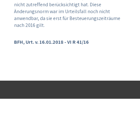
nicht zutreffend berücksichtigt hat. Diese
Änderungsnorm war im Urteilsfall noch nicht
anwendbar, da sie erst für Besteuerungszeiträume
nach 2016 gilt.
BFH, Urt. v. 16.01.2018 - VI R 41/16
ALLGEMEIN
INFORMATIONEN
KONTAKT
Home
Blog
Alle
Kanzlei
Mediathek
Kontaktdaten
Team
Downloads
Anfahrt
Leistungen
Erklärvideos