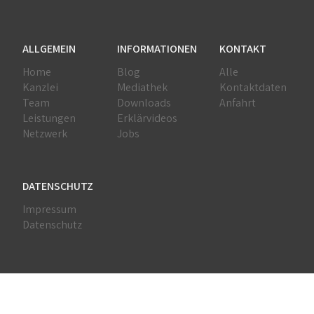
ALLGEMEIN
INFORMATIONEN
KONTAKT
Home
Blog
Alle
Kanzlei
Mediathek
Kontaktdaten
Team
Downloads
Anfahrt
Leistungen
Erklärvideos
Netzwerk
Jobs
DATENSCHUTZ
Impressum
Datenschutz