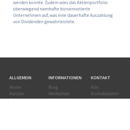
werden konnte. Zudem wies das Aktienportfolio
überwiegend namhafte börsennotierte
Unternehmen auf, was eine dauerhafte Auszahlung
von Dividenden gewährleistete.
ALLGEMEIN
INFORMATIONEN
KONTAKT
Home
Blog
Alle
Kanzlei
Mediathek
Kontaktdaten
Team
Downloads
Anfahrt
Leistungen
Erklärvideos
Netzwerk
Jobs