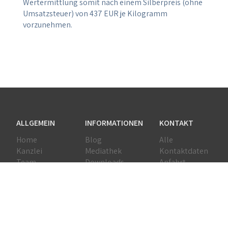
Wertermittlung somit nach einem Silberpreis (ohne
Umsatzsteuer) von 437 EUR je Kilogramm
vorzunehmen.
ALLGEMEIN
INFORMATIONEN
KONTAKT
Home
Blog
Alle
Kanzlei
Mediathek
Kontaktdaten
Team
Downloads
Anfahrt
Leistungen
Erklärvideos
Netzwerk
Jobs
DATENSCHUTZ