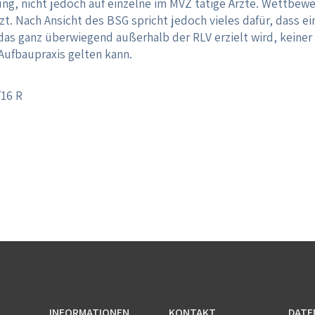
, nicht jedoch auf einzelne im MVZ tätige Ärzte. Wettbewer
zt. Nach Ansicht des BSG spricht jedoch vieles dafür, dass ei
das ganz überwiegend außerhalb der RLV erzielt wird, kein
Aufbaupraxis gelten kann.
/16 R
INFORMATIONEN
KONTAKT
DATE