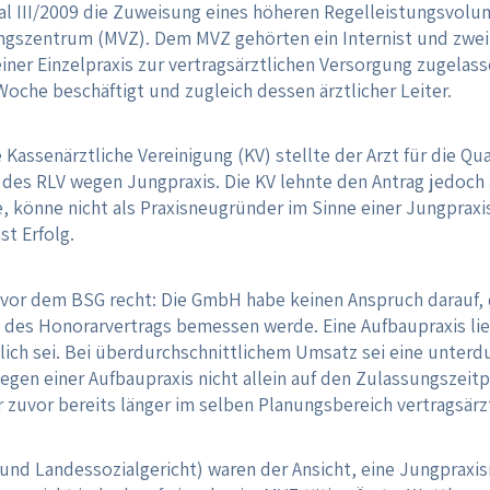
l III/2009 die Zuweisung eines höheren Regelleistungsvolum
gszentrum (MVZ). Dem MVZ gehörten ein Internist und zwei F
n einer Einzelpraxis zur vertragsärztlichen Versorgung zugelas
oche beschäftigt und zugleich dessen ärztlicher Leiter.
assenärztliche Vereinigung (KV) stellte der Arzt für die Qua
des RLV wegen Jungpraxis. Die KV lehnte den Antrag jedoch ab
, könne nicht als Praxisneugründer im Sinne einer Jungpra
t Erfolg.
 vor dem BSG recht: Die GmbH habe keinen Anspruch darauf, d
des Honorarvertrags bemessen werde. Eine Aufbaupraxis lie
ch sei. Bei überdurchschnittlichem Umsatz sei eine unterdur
liegen einer Aufbaupraxis nicht allein auf den Zulassungszei
r zuvor bereits länger im selben Planungsbereich vertragsärzt
 und Landessozialgericht) waren der Ansicht, eine Jungpraxi