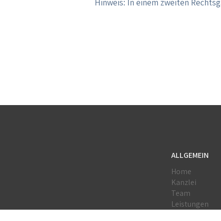
Hinweis: In einem zweiten Rechtsg
ALLGEMEIN
Home
Kanzlei
Team
Leistungen
Netzwerk