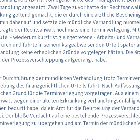
handlung angesetzt. Zwei Tage zuvor hatte der Rechtsanwal
kung geltend gemacht, die er durch eine ärztliche Bescheini
min daher auf und setzte die mündliche Verhandlung nunmeh
ragte der Rechtsanwalt nochmals eine Terminverlegung. Mitte
ute - wiederum kurzfristig eingetretene - Arbeits- und Verh
urch und führte in seinem klageabweisenden Urteil später au
ndlung keine erheblichen Gründe vorgelegen hätten. Die ärz
ht der Prozessverschleppung aufgedrängt habe.
er Durchführung der mündlichen Verhandlung trotz Terminver
ebung des finanzgerichtlichen Urteils führt. Nach Auffassun
ichen Grund für die Terminverlegung vorgetragen. Aus einem 
nwalt wegen einer akuten Erkrankung verhandlungsunfähig wa
en bedurft habe, da ein Arzt für die Beurteilung der Verhand
ei. Der bloße Verdacht auf eine bestehende Prozessverschle
erminverlegung zu übergehen und am Termin der mündlichen V