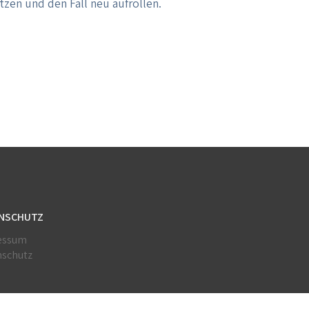
zen und den Fall neu aufrollen.
NSCHUTZ
essum
nschutz