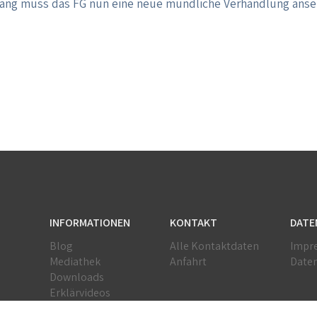
ang muss das FG nun eine neue mündliche Verhandlung anset
INFORMATIONEN
KONTAKT
DATE
Blog
Alle Kontaktdaten
Impr
Mediathek
Anfahrt
Date
Downloads
Erklärvideos
Jobs