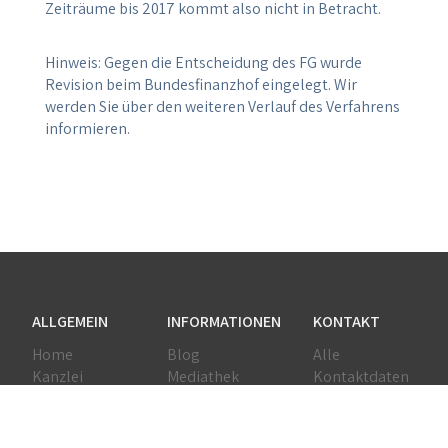
Zeiträume bis 2017 kommt also nicht in Betracht.
Hinweis: Gegen die Entscheidung des FG wurde
Revision beim Bundesfinanzhof eingelegt. Wir
werden Sie über den weiteren Verlauf des Verfahrens
informieren.
ALLGEMEIN
INFORMATIONEN
KONTAKT
Home
Blog
Alle
Kanzlei
Mediathek
Kontaktdaten
Team
Downloads
Anfahrt
Leistungen
Erklärvideos
Netzwerk
Jobs