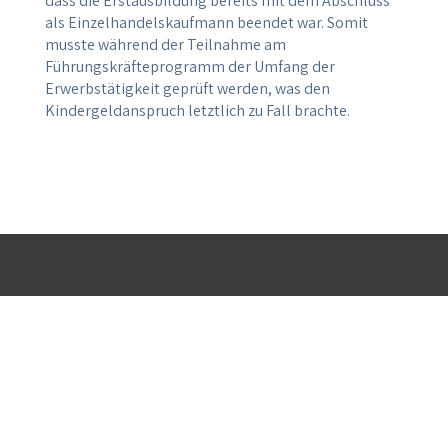
dass die Erstausbildung bereits mit dem Abschluss
als Einzelhandelskaufmann beendet war. Somit
musste während der Teilnahme am
Führungskräfteprogramm der Umfang der
Erwerbstätigkeit geprüft werden, was den
Kindergeldanspruch letztlich zu Fall brachte.
ALLGEMEIN
INFORMATIONEN
KONTAKT
Home
Blog
Alle
Kanzlei
Mediathek
Kontaktdaten
Team
Downloads
Anfahrt
Leistungen
Erklärvideos
Netzwerk
Jobs