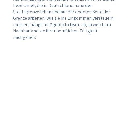
bezeichnet, die in Deutschland nahe der
Staatsgrenze leben und auf der anderen Seite der
Grenze arbeiten. Wie sie ihr Einkommen versteuern
müssen, hängt maßgeblich davon ab, in welchem
Nachbarland sie ihrer beruflichen Tätigkeit
nachgehen:
Länder ohne Grenzgängerregelung: Arbeiten
sie bei einem Arbeitgeber in Dänemark,
Luxemburg, den Niederlanden, Polen oder
Tschechien, werden sie nach den Regeln des
internationalen Steuerrechts in demjenigen
Land besteuert, in dem sie ihre Tätigkeit
ausüben - mit diesen Ländern besteht keine
Grenzgängerregelung. Das dort versteuerte
Einkommen wird in Deutschland zwar von der
Besteuerung freigestellt, unterliegt
hierzulande aber dem Progressionsvorbehalt,
erhöht also den Einkommensteuersatz, der für
die übrigen deutschen Einkünfte anfällt.