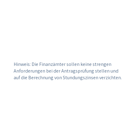
wird. Gemäß dem BMF-Schreiben können die
Stundungen längstens bis zum 30.09.2021
gewährt werden. Über dieses Datum hinaus
können allerdings auch Anschlussstundungen
gewährt werden, wenn diese mit einer
angemessenen Ratenzahlungsvereinbarung -
die längstens bis zum 31.12.2021 dauert -
verknüpft werden.
Hinweis: Die Finanzämter sollen keine strengen
Anforderungen bei der Antragsprüfung stellen und
auf die Berechnung von Stundungszinsen verzichten.
Abstandnahme von
Vollstreckungsmaßnahmen: Wird dem
Finanzamt bis zum 30.06.2021 aufgrund einer
Mitteilung des Vollstreckungsschuldners
(Unternehmen) bekannt, dass dieser
nachweislich unmittelbar und nicht
unerheblich negativ wirtschaftlich von der