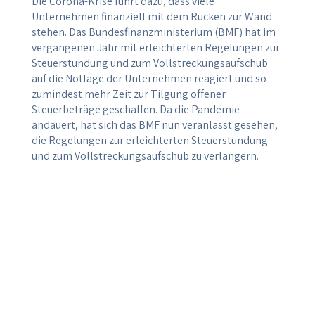
Die Corona-Krise führt dazu, dass viele
Unternehmen finanziell mit dem Rücken zur Wand
stehen. Das Bundesfinanzministerium (BMF) hat im
vergangenen Jahr mit erleichterten Regelungen zur
Steuerstundung und zum Vollstreckungsaufschub
auf die Notlage der Unternehmen reagiert und so
zumindest mehr Zeit zur Tilgung offener
Steuerbeträge geschaffen. Da die Pandemie
andauert, hat sich das BMF nun veranlasst gesehen,
die Regelungen zur erleichterten Steuerstundung
und zum Vollstreckungsaufschub zu verlängern.
Steuerstundung: Wer nachweislich
unmittelbar und nicht unerheblich von der
Corona-Krise betroffen ist, kann beim
Finanzamt bis zum 30.06.2021 unter Darlegung
seiner Verhältnisse einen Antrag auf
Steuerstundung stellen. Dieser Antrag kann für
Einkommen-, Körperschaft- und Umsatzsteuer
gestellt werden, die bis zum 30.06.2021 fällig