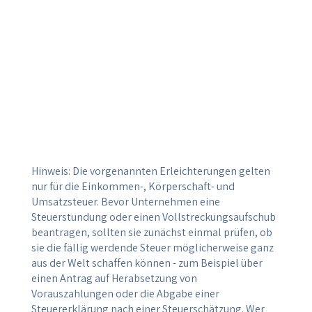
Krise betroffen ist, soll das Amt bis zum
30.09.2021 von Vollstreckungsmaßnahmen
absehen. Dies gilt für bis zum 30.06.2021 fällig
gewordene Steuern. Eine Verlängerung des
Vollstreckungsaufschubs bis zum 31.12.2021 ist
möglich, wenn Finanzamt und
Vollstreckungsschuldner eine angemessene
Ratenzahlung (längstens bis zum 31.12.2021)
vereinbart haben.
Hinweis: Die vorgenannten Erleichterungen gelten
nur für die Einkommen-, Körperschaft- und
Umsatzsteuer. Bevor Unternehmen eine
Steuerstundung oder einen Vollstreckungsaufschub
beantragen, sollten sie zunächst einmal prüfen, ob
sie die fällig werdende Steuer möglicherweise ganz
aus der Welt schaffen können - zum Beispiel über
einen Antrag auf Herabsetzung von
Vorauszahlungen oder die Abgabe einer
Steuererklärung nach einer Steuerschätzung. Wer