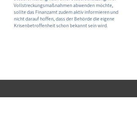
Vollstreckungsmaßnahmen abwenden möchte,
sollte das Finanzamt zudem aktiv informieren und
nicht darauf hoffen, dass der Behörde die eigene
Krisenbetroffenheit schon bekannt sein wird.
ALLGEMEIN
INFORMATIONEN
KONTAKT
Home
Blog
Alle
Kanzlei
Mediathek
Kontaktdaten
Team
Downloads
Anfahrt
Leistungen
Erklärvideos