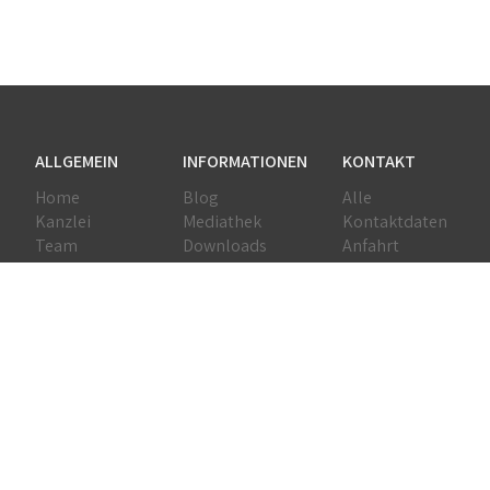
ALLGEMEIN
INFORMATIONEN
KONTAKT
Home
Blog
Alle
Kanzlei
Mediathek
Kontaktdaten
Team
Downloads
Anfahrt
Leistungen
Erklärvideos
Netzwerk
Jobs
DATENSCHUTZ
Impressum
Datenschutz