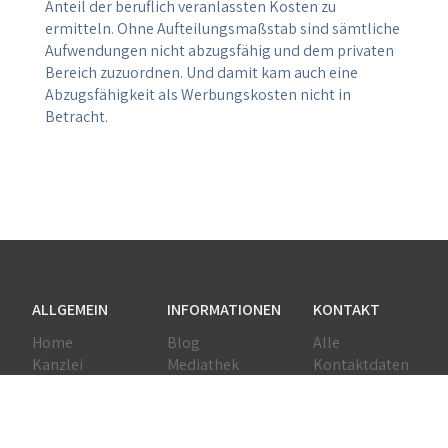
Anteil der beruflich veranlassten Kosten zu
ermitteln. Ohne Aufteilungsmaßstab sind sämtliche
Aufwendungen nicht abzugsfähig und dem privaten
Bereich zuzuordnen. Und damit kam auch eine
Abzugsfähigkeit als Werbungskosten nicht in
Betracht.
ALLGEMEIN
INFORMATIONEN
KONTAKT
Home
Blog
Alle
Kanzlei
Mediathek
Kontaktdaten
Team
Downloads
Anfahrt
Leistungen
Erklärvideos
Netzwerk
Jobs